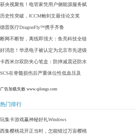
获央视聚焦！电管家凭用户侧能源服务赋
历史性突破，ICCM鲍剑文最佳论文奖
德晋医疗DragonFly™携手齐鲁
断网不断智，离线即强大：鱼亮科技全链
好消息！华丞电子被认定为北京市先进级
卡西米尔双防夹心笔盒：防摔减震还防水
SCS在脊髓损伤后严重体位性低血压及
广告加载失败
www.qilongs.com
热门排行
玩集卡游戏赢神秘好礼Windows
西集樱桃花开正当时，怎能错过万亩樱桃