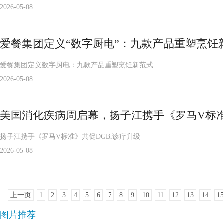
2026-05-08
爱餐集团定义“数字厨电”：九款产品重塑烹饪
爱餐集团定义数字厨电：九款产品重塑烹饪新范式
2026-05-08
美国消化疾病周启幕，扬子江携手《罗马V标准
扬子江携手《罗马V标准》共促DGBI诊疗升级
2026-05-08
上一页
1
2
3
4
5
6
7
8
9
10
11
12
13
14
1
图片推荐