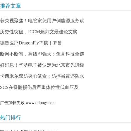
推荐文章
获央视聚焦！电管家凭用户侧能源服务赋
历史性突破，ICCM鲍剑文最佳论文奖
德晋医疗DragonFly™携手齐鲁
断网不断智，离线即强大：鱼亮科技全链
好消息！华丞电子被认定为北京市先进级
卡西米尔双防夹心笔盒：防摔减震还防水
SCS在脊髓损伤后严重体位性低血压及
广告加载失败
www.qilongs.com
热门排行