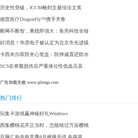
历史性突破，ICCM鲍剑文最佳论文奖
德晋医疗DragonFly™携手齐鲁
断网不断智，离线即强大：鱼亮科技全链
好消息！华丞电子被认定为北京市先进级
卡西米尔双防夹心笔盒：防摔减震还防水
SCS在脊髓损伤后严重体位性低血压及
广告加载失败
www.qilongs.com
热门排行
玩集卡游戏赢神秘好礼Windows
西集樱桃花开正当时，怎能错过万亩樱桃
百脑汇热血电竞季8月燃爆开战 各路英