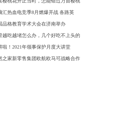
集樱桃花开正当时，怎能错过万亩樱桃
脑汇热血电竞季8月燃爆开战 各路英
国品格教育学术大会在济南举办
管越吃越堵怎么办，几个好吃不上头的
讲啦！2021年领事保护月度大讲堂
然之家新零售集团欧航欧马可战略合作