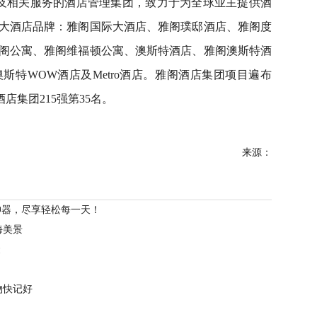
及相关服务的酒店管理集团，致力于为全球业主提供酒
3大酒店品牌：雅阁国际大酒店、雅阁璞邸酒店、雅阁度
阁公寓、雅阁维福顿公寓、澳斯特酒店、雅阁澳斯特酒
斯特WOW酒店及Metro酒店。雅阁酒店集团项目遍布
酒店集团215强第35名。
来源：
C位神器，尽享轻松每一天！
海美景
聚
物快记好