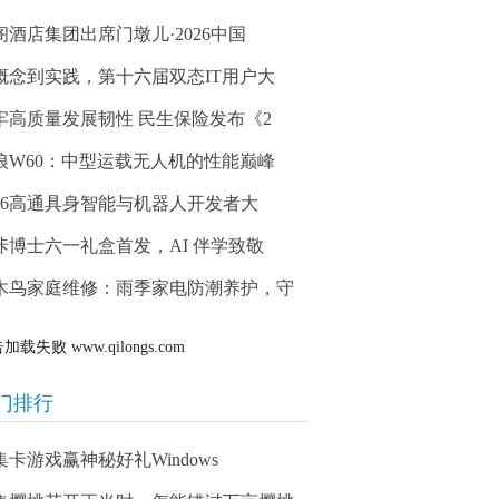
阁酒店集团出席门墩儿·2026中国
概念到实践，第十六届双态IT用户大
牢高质量发展韧性 民生保险发布《2
狼W60：中型运载无人机的性能巅峰
026高通具身智能与机器人开发者大
咔博士六一礼盒首发，AI 伴学致敬
木鸟家庭维修：雨季家电防潮养护，守
告加载失败
www.qilongs.com
门排行
集卡游戏赢神秘好礼Windows