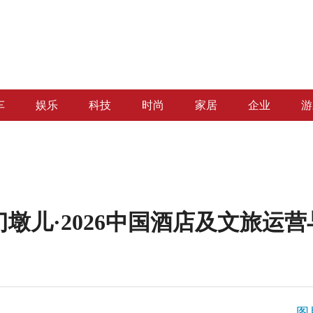
车
娱乐
科技
时尚
家居
企业
游
墩儿·2026中国酒店及文旅运
图