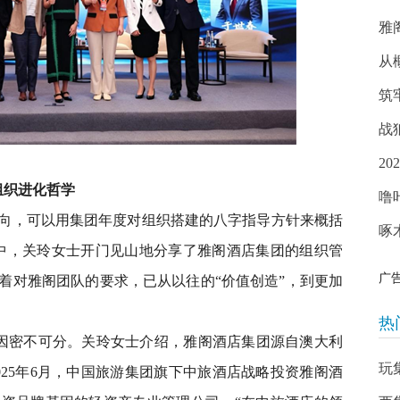
雅
从
筑
战
2
组织进化哲学
噜
方向，可以用集团年度对组织搭建的八字指导方针来概括
啄
中，关玲女士开门见山地分享了雅阁酒店集团的组织管
广
着对雅阁团队的要求，已从以往的“价值创造”，到更加
热
因密不可分。关玲女士介绍，雅阁酒店集团源自澳大利
玩
025年6月，中国旅游集团旗下中旅酒店战略投资雅阁酒