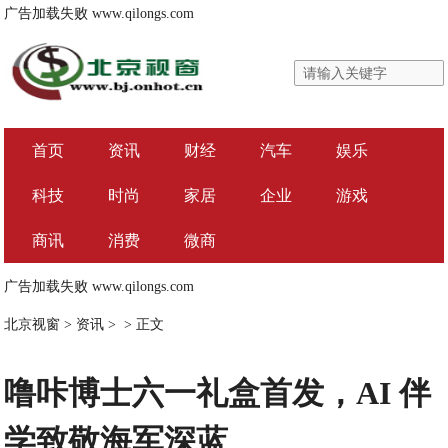
广告加载失败
www.qilongs.com
首页
资讯
财经
汽车
娱乐
科技
时尚
家居
企业
游戏
商讯
消费
微商
广告加载失败
www.qilongs.com
北京视窗
>
资讯
> >
正文
噜咔博士六一礼盒首发，AI 伴
学致敬海军深蓝