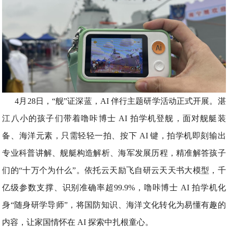
4月28日，“舰”证深蓝，AI 伴行主题研学活动正式开展。湛
江八小的孩子们带着噜咔博士 AI 拍学机登舰，面对舰艇装
备、海洋元素，只需轻轻一拍、按下 AI 键，拍学机即刻输出
专业科普讲解、舰艇构造解析、海军发展历程，精准解答孩子
们的“十万个为什么”。依托云天励飞自研云天天书大模型，千
亿级参数支撑、识别准确率超99.9%，噜咔博士 AI 拍学机化
身“随身研学导师”，将国防知识、海洋文化转化为易懂有趣的
内容，让家国情怀在 AI 探索中扎根童心。