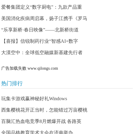
爱餐集团定义“数字厨电”：九款产品重
美国消化疾病周启幕，扬子江携手《罗马
“乐享新桥·春日映像”——北新桥街道
【喜报】信锐制药行业“智感AI+数字
大漠空中：全球低空融媒新基建先行者
广告加载失败
www.qilongs.com
热门排行
玩集卡游戏赢神秘好礼Windows
西集樱桃花开正当时，怎能错过万亩樱桃
百脑汇热血电竞季8月燃爆开战 各路英
全国品格教育学术大会在济南举办