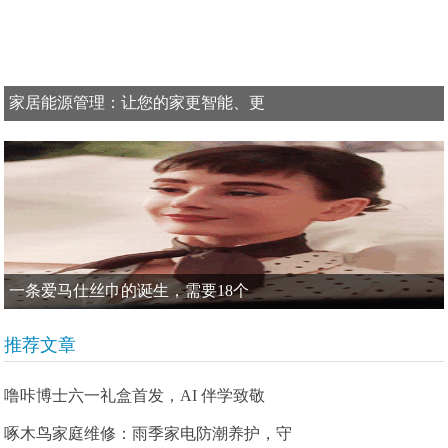
家居能源管理：让您的家更智能、更
一条爱马仕丝巾的诞生，需要18个
推荐文章
噜咔博士六一礼盒首发，AI 伴学致敬
啄木鸟家庭维修：雨季家电防潮养护，守