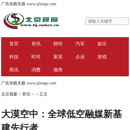
广告加载失败
www.qilongs.com
首页
资讯
财经
汽车
娱乐
科技
时尚
家居
企业
游戏
商讯
消费
微商
广告加载失败
www.qilongs.com
北京视窗
>
资讯
> >
正文
大漠空中：全球低空融媒新基
建先行者