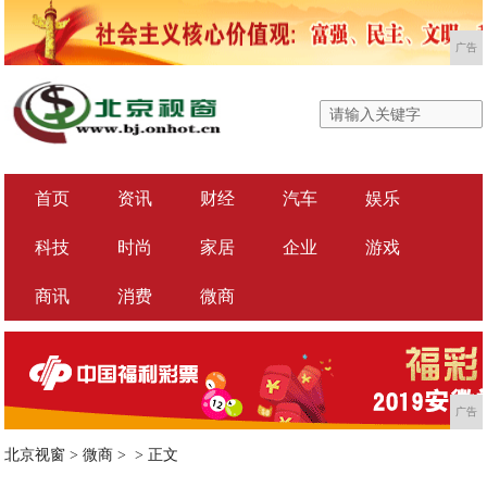
广告
首页
资讯
财经
汽车
娱乐
科技
时尚
家居
企业
游戏
商讯
消费
微商
广告
北京视窗
>
微商
> >
正文