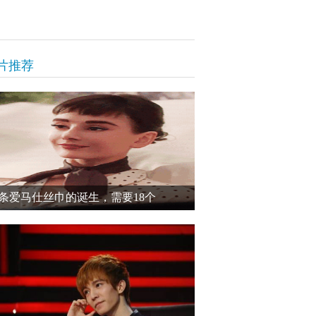
片推荐
条爱马仕丝巾的诞生，需要18个