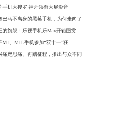
片手机大搜罗 神舟领衔大屏影音
奥巴马不离身的黑莓手机，为何走向了
正的旗舰：乐视手机乐Max开箱图赏
子M1、M1L手机参加“双十一”狂
兴痛定思痛、再踏征程，推出与众不同