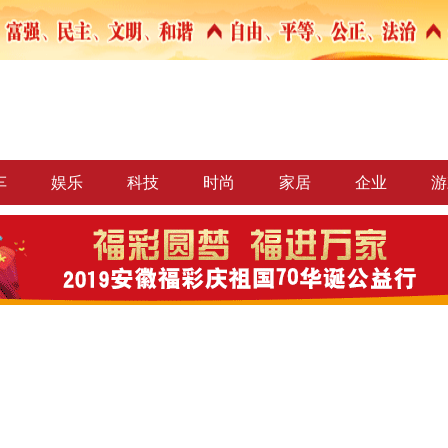
车
娱乐
科技
时尚
家居
企业
游