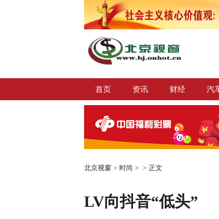
首页
资讯
财经
汽
北京视窗
>
时尚
> >
正文
LV向抖音“低头”