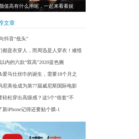
颜值高有什么用呢，一起来看看娱
荐文章
V向抖音“低头”
们都是衣穿人，而周迅是人穿衣！难怪
万以内的六款“双高”2020蓝色腕
条爱马仕丝巾的诞生，需要18个月之
玛尼美妆成为第77届威尼斯国际电影
要轻松穿出高级感？这5个“俗套”不
了新iPhone记得还要贴个膜-1