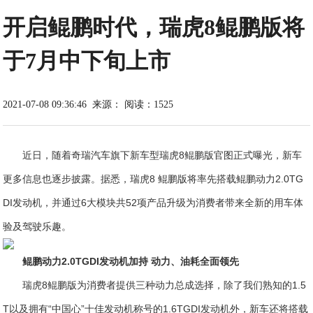
开启鲲鹏时代，瑞虎8鲲鹏版将
于7月中下旬上市
2021-07-08 09:36:46
来源：
阅读：1525
近日，随着奇瑞汽车旗下新车型瑞虎8鲲鹏版官图正式曝光，新车
更多信息也逐步披露。据悉，瑞虎8 鲲鹏版将率先搭载鲲鹏动力2.0TG
DI发动机，并通过6大模块共52项产品升级为消费者带来全新的用车体
验及驾驶乐趣。
鲲鹏动力
2.
0TGDI发动机
加持
动力、油耗全面领先
瑞虎8鲲鹏版为消费者提供三种动力总成选择，除了我们熟知的1.5
T以及拥有“中国心”十佳发动机称号的1.6TGDI发动机外，新车还将搭载