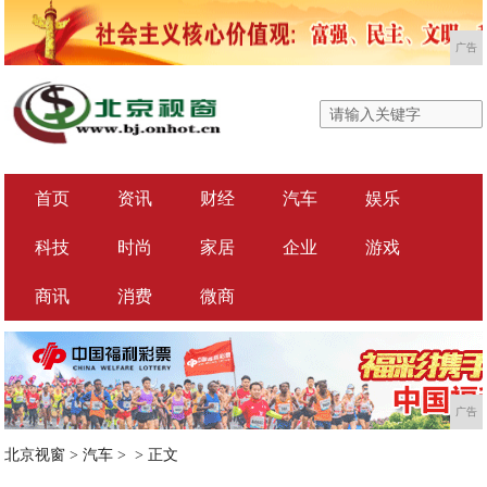
广告
首页
资讯
财经
汽车
娱乐
科技
时尚
家居
企业
游戏
商讯
消费
微商
广告
北京视窗
>
汽车
> >
正文