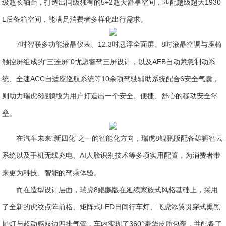
级超长轴距，打造出同级独有的5+2超大舒享空间，匹配越级超大1930
L后备箱空间，能满足消费者多样化出行需求。
7吋智联多功能液晶仪表、12.3吋悬浮全面屏、8吋液晶空调与座椅
触控屏组成的“三连屏”0忧虑智驾三屏设计，以及AEB自动紧急制动系
统、全速ACC自适应巡航系统等10余项驾驶辅助系统配合6安全气囊，
则助力瑞虎8鲲鹏版为用户打造出一个安全、便捷、舒心的移动安全堡
垒。
在汽车未来“新四化”之一的智能化方向，瑞虎8鲲鹏版配备雄狮智云
系统以及手机无线充电、AI人脸识别技术等多项实用配置，为消费者带
来更为科技、智能的驾乘体验。
而在造型设计层面，瑞虎8鲲鹏版在延续家族式风格基础上，采用
了全新的虎纹点阵前格、矩阵式LED日间行车灯、飞虎添翼贯穿式熏黑
尾灯与超动感双边四排气管，车内实现了360°豪华皮质包覆，并配备了