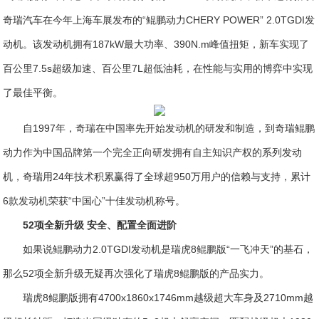
奇瑞汽车在今年上海车展发布的“鲲鹏动力CHERY POWER” 2.0TGDI发
动机。该发动机拥有187kW最大功率、390N.m峰值扭矩，新车实现了
百公里7.5s超级加速、百公里7L超低油耗，在性能与实用的博弈中实现
了最佳平衡。
自1997年，奇瑞在中国率先开始发动机的研发和制造，到奇瑞鲲鹏
动力作为中国品牌第一个完全正向研发拥有自主知识产权的系列发动
机，奇瑞用24年技术积累赢得了全球超950万用户的信赖与支持，累计
6款发动机荣获“中国心”十佳发动机称号。
52
项
全新
升级
安全、配置
全面
进阶
如果说鲲鹏动力2.0TGDI发动机是瑞虎8鲲鹏版“一飞冲天”的基石，
那么52项全新升级无疑再次强化了瑞虎8鲲鹏版的产品实力。
瑞虎8鲲鹏版拥有4700x1860x1746mm越级超大车身及2710mm越