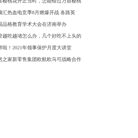
集樱桃花开正当时，怎能错过万亩樱桃
脑汇热血电竞季8月燃爆开战 各路英
国品格教育学术大会在济南举办
管越吃越堵怎么办，几个好吃不上头的
讲啦！2021年领事保护月度大讲堂
然之家新零售集团欧航欧马可战略合作