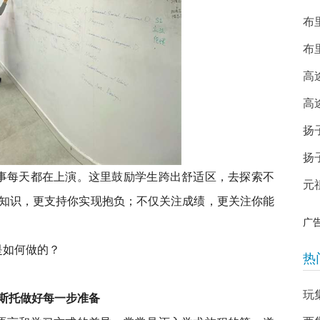
布
布
高
高
扬
扬
事每天都在上演。这里鼓励学生跨出舒适区，去探索不
元
知识，更支持你实现抱负；不仅关注成绩，更关注你能
广
是如何做的？
热
玩
在布里斯托做好每一步准备