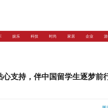
车
娱乐
科技
时尚
家居
企业
游
贴心支持，伴中国留学生逐梦前
图