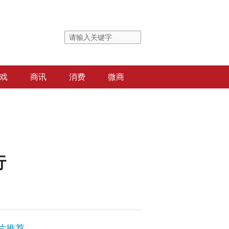
戏
商讯
消费
微商
行
片推荐