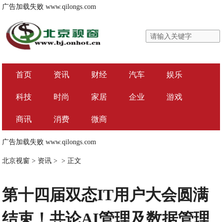
广告加载失败
www.qilongs.com
首页
资讯
财经
汽车
娱乐
科技
时尚
家居
企业
游戏
商讯
消费
微商
广告加载失败
www.qilongs.com
北京视窗
>
资讯
> >
正文
第十四届双态IT用户大会圆满
结束！共论AI管理及数据管理