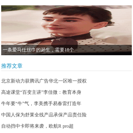
一条爱马仕丝巾的诞生，需要18个
推荐文章
北京新动力获腾讯广告华北一区唯一授权
高途课堂“百变主讲”李佳微：教育本身
牛年要“牛”气，李美携手易春雷打造年
中国人保为舒莱全线产品承保产品责任险
自动挡中卡即将来袭，欧航R pro超