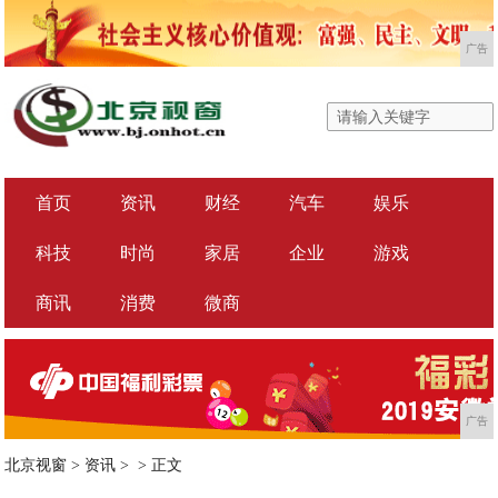
广告
首页
资讯
财经
汽车
娱乐
科技
时尚
家居
企业
游戏
商讯
消费
微商
广告
北京视窗
>
资讯
> >
正文