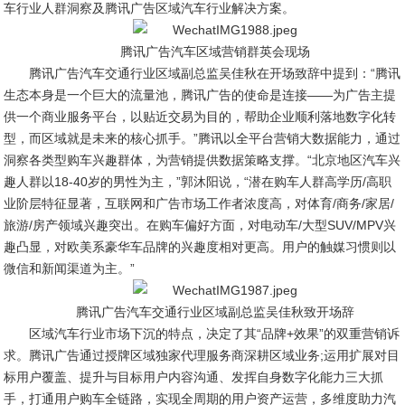
车行业人群洞察及腾讯广告区域汽车行业解决方案。
腾讯广告汽车区域营销群英会现场
腾讯广告汽车交通行业区域副总监吴佳秋在开场致辞中提到：“腾讯
生态本身是一个巨大的流量池，腾讯广告的使命是连接——为广告主提
供一个商业服务平台，以贴近交易为目的，帮助企业顺利落地数字化转
型，而区域就是未来的核心抓手。”腾讯以全平台营销大数据能力，通过
洞察各类型购车兴趣群体，为营销提供数据策略支撑。“北京地区汽车兴
趣人群以18-40岁的男性为主，”郭沐阳说，“潜在购车人群高学历/高职
业阶层特征显著，互联网和广告市场工作者浓度高，对体育/商务/家居/
旅游/房产领域兴趣突出。在购车偏好方面，对电动车/大型SUV/MPV兴
趣凸显，对欧美系豪华车品牌的兴趣度相对更高。用户的触媒习惯则以
微信和新闻渠道为主。”
腾讯广告汽车交通行业区域副总监吴佳秋致开场辞
区域汽车行业市场下沉的特点，决定了其“品牌+效果”的双重营销诉
求。腾讯广告通过授牌区域独家代理服务商深耕区域业务;运用扩展对目
标用户覆盖、提升与目标用户内容沟通、发挥自身数字化能力三大抓
手，打通用户购车全链路，实现全周期的用户资产运营，多维度助力汽