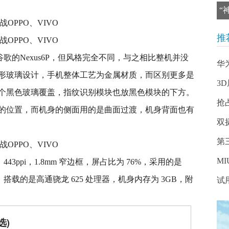
“
推
谷歌的Nexus6P，但风格完全不同，与之相比整机并没
华
弧形玻璃设计，手机整体工艺为金属材质，而区别更多是
3
个黑色玻璃覆盖，指纹识别模块也放黑色模块的下方。
抢
的位置，而机身的侧面用的是曲面过渡，机身背面也有
双
第
M
屏幕，443ppi，1.8mm 窄边框，屏占比为 76%，采用的是
的快充，搭载的是高通骁龙 625 处理器，机身内存为 3GB，附
试
选)