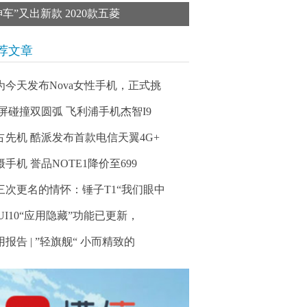
神车”又出新款 2020款五菱
荐文章
为今天发布Nova女性手机，正式挑
D屏碰撞双圆弧 飞利浦手机杰智I9
占先机 酷派发布首款电信天翼4G+
摄手机 誉品NOTE1降价至699
三次更名的情怀：锤子T1“我们眼中
IUI10“应用隐藏”功能已更新，
用报告 | ”轻旗舰“ 小而精致的