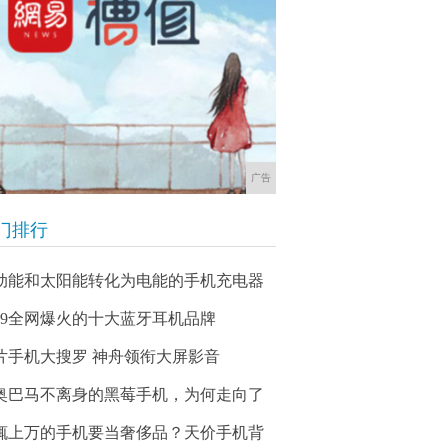
广告
门排行
动能和太阳能转化为电能的手机充电器
019全网爆火的十大蓝牙耳机品牌
片手机大搜罗 神舟领衔大屏影音
奥巴马不离身的黑莓手机，为何走向了
辄上万的手机要当奢侈品？天价手机背