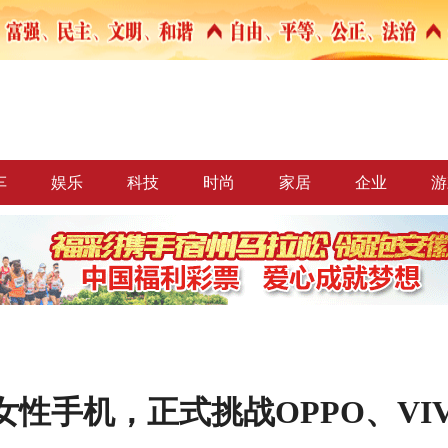
车
娱乐
科技
时尚
家居
企业
游
女性手机，正式挑战OPPO、VI