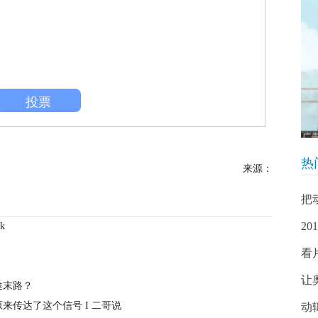
投票
热
来源：
把
2
k
看
让
途末路？
来传达了这个信号 I 二哥说
动