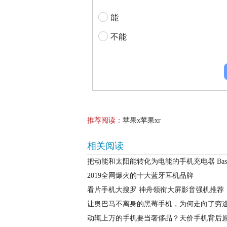
能
不能
推荐阅读：
苹果x苹果xr
相关阅读
把动能和太阳能转化为电能的手机充电器 Bas
2019全网爆火的十大蓝牙耳机品牌
看片手机大搜罗 神舟领衔大屏影音强机推荐
让奥巴马不离身的黑莓手机，为何走向了穷
动辄上万的手机要当奢侈品？天价手机背后原