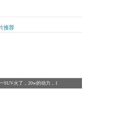
片推荐
一SUV火了，20w的动力，1